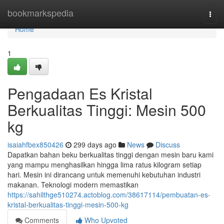
Home
bookmarkspedia
Togg
navi
Home
1
Pengadaan Es Kristal
Berkualitas Tinggi: Mesin 500
kg
isaiahfbex850426
299 days ago
News
Discuss
Dapatkan bahan beku berkualitas tinggi dengan mesin baru kami
yang mampu menghasilkan hingga lima ratus kilogram setiap
hari. Mesin ini dirancang untuk memenuhi kebutuhan industri
makanan. Teknologi modern memastikan
https://sahilthge510274.actoblog.com/38617114/pembuatan-es-
kristal-berkualitas-tinggi-mesin-500-kg
Comments
Who Upvoted