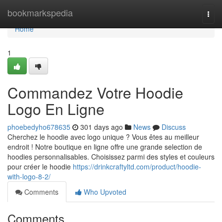
Home
bookmarkspedia
Togg
navi
Home
1
Commandez Votre Hoodie
Logo En Ligne
phoebedyho678635
301 days ago
News
Discuss
Cherchez le hoodie avec logo unique ? Vous êtes au meilleur
endroit ! Notre boutique en ligne offre une grande selection de
hoodies personnalisables. Choisissez parmi des styles et couleurs
pour créer le hoodie
https://drinkcraftyltd.com/product/hoodie-
with-logo-8-2/
Comments
Who Upvoted
Comments