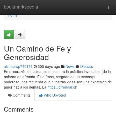
Home
bookmarkspedia
Togg
navi
Home
1
Un Camino de Fe y
Generosidad
aishaulwp740179
300 days ago
News
Discuss
En el corazón del alma, se encuentra la práctica invaluable {de la
palabra de ofrenda. Esta frase, cargada de un mensaje
poderoso, nos recuerda que nuestras vidas son una expresión de
amor hacia los demás. La
https://ofrendar.cl/
Comments
Who Upvoted
Comments