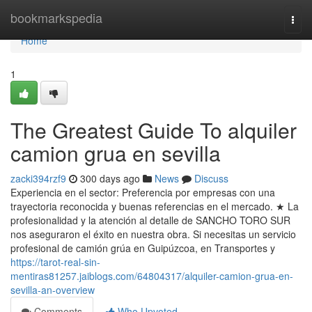
Home
bookmarkspedia
Togg
navi
Home
1
The Greatest Guide To alquiler
camion grua en sevilla
zacki394rzf9
300 days ago
News
Discuss
Experiencia en el sector: Preferencia por empresas con una
trayectoria reconocida y buenas referencias en el mercado. ★ La
profesionalidad y la atención al detalle de SANCHO TORO SUR
nos aseguraron el éxito en nuestra obra. Si necesitas un servicio
profesional de camión grúa en Guipúzcoa, en Transportes y
https://tarot-real-sin-
mentiras81257.jaiblogs.com/64804317/alquiler-camion-grua-en-
sevilla-an-overview
Comments
Who Upvoted