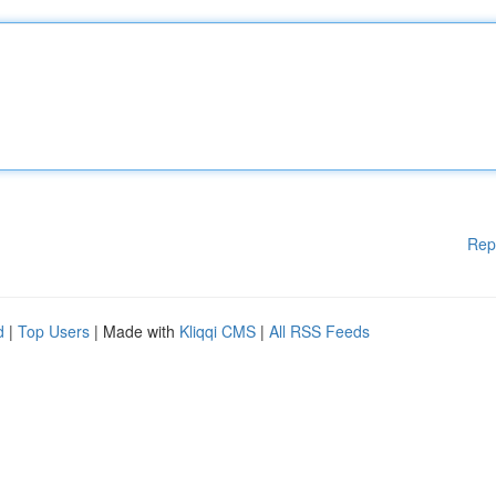
Rep
d
|
Top Users
| Made with
Kliqqi CMS
|
All RSS Feeds