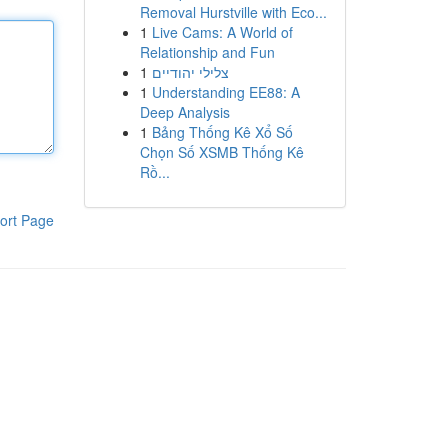
Removal Hurstville with Eco...
1
Live Cams: A World of
Relationship and Fun
1
צלילי יהודיים
1
Understanding EE88: A
Deep Analysis
1
Bảng Thống Kê Xổ Số
Chọn Số XSMB Thống Kê
Rồ...
ort Page