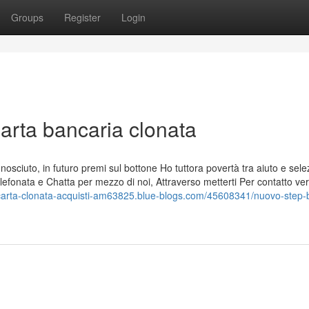
Groups
Register
Login
arta bancaria clonata
osciuto, in futuro premi sul bottone Ho tuttora povertà tra aiuto e sele
elefonata e Chatta per mezzo di noi, Attraverso metterti Per contatto ve
/carta-clonata-acquisti-am63825.blue-blogs.com/45608341/nuovo-step-