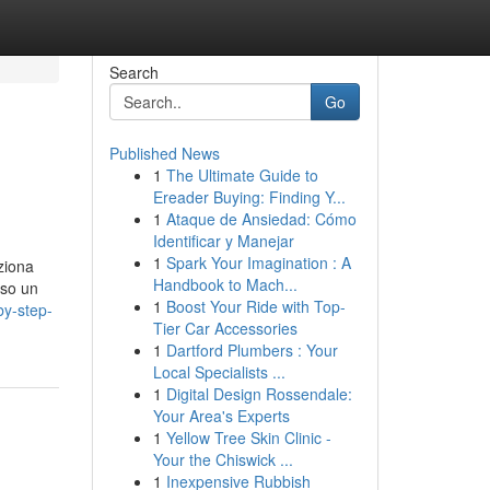
Search
Go
Published News
1
The Ultimate Guide to
Ereader Buying: Finding Y...
1
Ataque de Ansiedad: Cómo
Identificar y Manejar
1
Spark Your Imagination : A
ziona
Handbook to Mach...
rso un
1
Boost Your Ride with Top-
by-step-
Tier Car Accessories
1
Dartford Plumbers : Your
Local Specialists ...
1
Digital Design Rossendale:
Your Area's Experts
1
Yellow Tree Skin Clinic -
Your the Chiswick ...
1
Inexpensive Rubbish