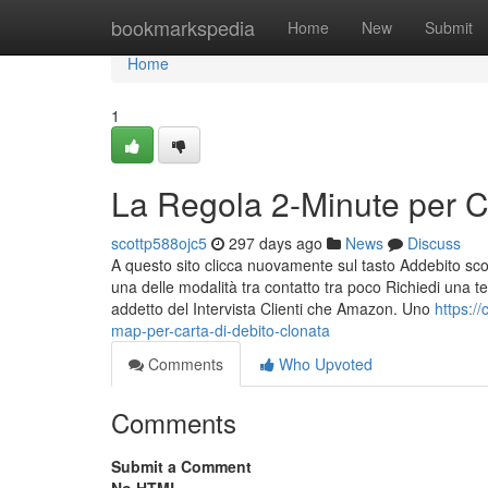
Home
bookmarkspedia
Home
New
Submit
Home
1
La Regola 2-Minute per C
scottp588ojc5
297 days ago
News
Discuss
A questo sito clicca nuovamente sul tasto Addebito scon
una delle modalità tra contatto tra poco Richiedi una t
addetto del Intervista Clienti che Amazon. Uno
https:/
map-per-carta-di-debito-clonata
Comments
Who Upvoted
Comments
Submit a Comment