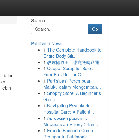
Search
Go
Published News
1
The Complete Handbook to
Entire Body Sili...
1
改嫁攝政王：甜寵逆轉命運
1
Copper Scrap for Sale :
Your Provider for Qu...
andalan
1
Partisipasi Perempuan
pan.
Maluku dalam Mengemban...
 lebih
1
Shopify Store: A Beginner's
Guide
1
Navigating Psychiatric
Hospital Care: A Patient...
1
Авторский ремонт в
Москве в этом году : Нап...
1
Fraude Bancario Cómo
Proteger tu Patrimonio