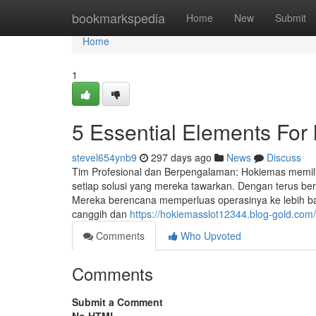
Home
bookmarkspedia
Home
New
Submit
Home
1
5 Essential Elements For
stevel654ynb9
297 days ago
News
Discuss
Tim Profesional dan Berpengalaman: Hokiemas memiliki
setiap solusi yang mereka tawarkan. Dengan terus b
Mereka berencana memperluas operasinya ke lebih b
canggih dan
https://hokiemasslot12344.blog-gold.com
Comments
Who Upvoted
Comments
Submit a Comment