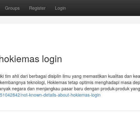
Groups
Register
Login
 hokiemas login
 tim ahli dari berbagai disiplin ilmu yang memastikan kualitas dan ke
erkembangnya teknologi, Hokiemas tetap optimis menghadapi masa de
anyak negara dan menjangkau pasar baru dengan produk-produk yang
/51042842/not-known-details-about-hokiemas-login