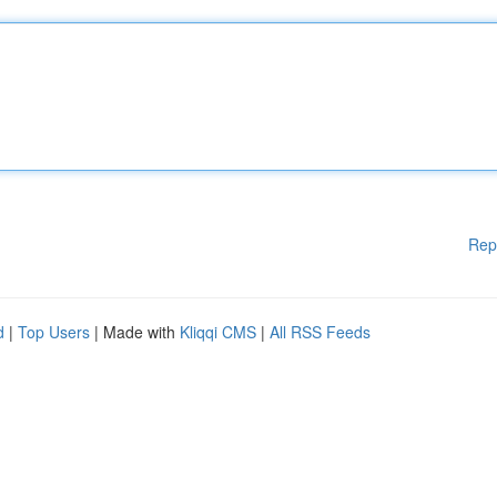
Rep
d
|
Top Users
| Made with
Kliqqi CMS
|
All RSS Feeds