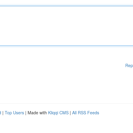
Rep
d
|
Top Users
| Made with
Kliqqi CMS
|
All RSS Feeds