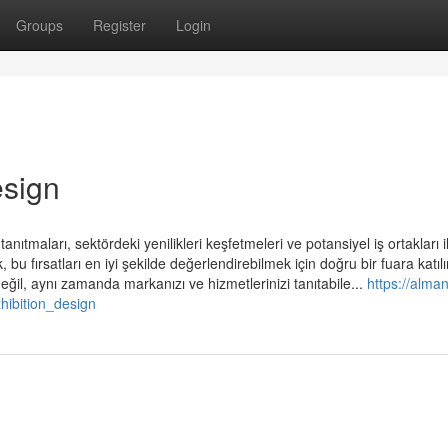
Groups
Register
Login
sign
tanıtmaları, sektördeki yenilikleri keşfetmeleri ve potansiyel iş ortakları i
bu fırsatları en iyi şekilde değerlendirebilmek için doğru bir fuara katıl
değil, aynı zamanda markanızı ve hizmetlerinizi tanıtabile...
https://alma
hibition_design