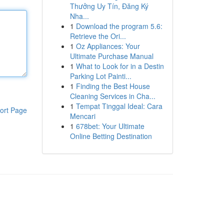
Thưởng Uy Tín, Đăng Ký
Nha...
1
Download the program 5.6:
Retrieve the Ori...
1
Oz Appliances: Your
Ultimate Purchase Manual
1
What to Look for in a Destin
Parking Lot Painti...
1
Finding the Best House
Cleaning Services in Cha...
1
Tempat Tinggal Ideal: Cara
ort Page
Mencari
1
678bet: Your Ultimate
Online Betting Destination