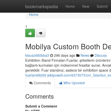
Home
bookmarkspedia
Home
New
Submit
Home
1
Mobilya Custom Booth De
klausz680bba3
296 days ago
News
Discuss
Exhibition Stand Firmaları Fuarlar, şirketlerin ürünlerini 
bağlantı kurmaları için mükemmel fırsatlar sunar. Ancak, 
gereklidir. Fuar standınız, sadece bir exhibition space 
fuarlari48269.wikipowell.com/6373073/cnr_İstanbul_ex
Comments
Who Upvoted
Comments
Submit a Comment