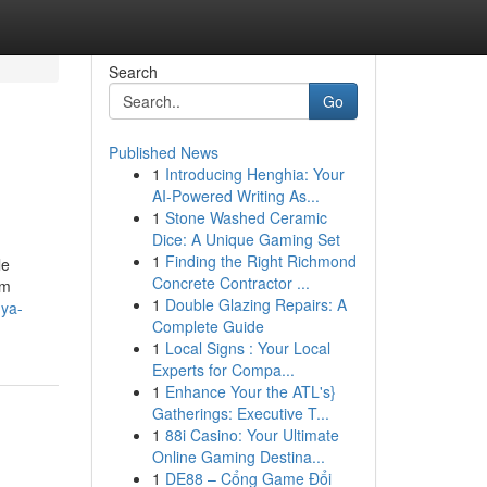
Search
Go
Published News
1
Introducing Henghia: Your
AI-Powered Writing As...
1
Stone Washed Ceramic
Dice: A Unique Gaming Set
1
Finding the Right Richmond
le
Concrete Contractor ...
ım
1
Double Glazing Repairs: A
nya-
Complete Guide
1
Local Signs : Your Local
Experts for Compa...
1
Enhance Your the ATL's}
Gatherings: Executive T...
1
88i Casino: Your Ultimate
Online Gaming Destina...
1
DE88 – Cổng Game Đổi