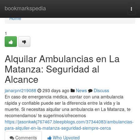
Home
bookmarkspedia
Togg
navi
Home
1
Alquilar Ambulancias en La
Matanza: Seguridad al
Alcance
janarpnr219088
293 days ago
News
Discuss
En caso de emergencia médica, contar con una ambulancia
rápida y confiable puede ser la diferencia entre la vida y la
muerte. Si necesitas alquilar una ambulancia en La Matanza, te
recomendamos/ te sugerimos/ofrecemos
https://jasonkwkj767467.bleepblogs.com/37344083/ambulancias-
para-alquiler-en-la-matanza-seguridad-siempre-cerca
Comments
Who Upvoted