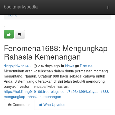
Home
bookmarkspedia
Togg
navi
Home
1
Fenomena1688: Mengungkap
Rahasia Kemenangan
diegojddw757483
294 days ago
News
Discuss
Menemukan arah kesuksesan dalam dunia permainan memang
menantang. Namun, Strategi1688 hadir sebagai cahaya untuk
Anda. Sistem yang diterapkan di sini telah terbukti mendorong
banyak investor mencapai keberhasilan.
https://heidifhng919166.free-blogz.com/84934699/kejayaan1688-
mengungkap-rahasia-kemenangan
Comments
Who Upvoted