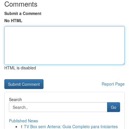
Comments
Submit a Comment
No HTML
HTML is disabled
Report Page
Search
Go
Published News
1
TV Box sem Antena: Guia Completo para Iniciantes