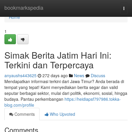
Home
bookmarkspedia
Togg
navi
Home
1
Simak Berita Jatim Hari Ini:
Terkini dan Terpercaya
anyaushs443625
272 days ago
News
Discuss
Mendapatkan informasi terkini dari Jawa Timur? Anda berada di
tempat yang tepat! Kami menyediakan berita segar dan valid
seputar berbagai sektor, mulai dari politik, ekonomi, sosial, hingga
budaya. Pantau perkembangan
https://heidiapsf797986.tokka-
blog.com/profile
Comments
Who Upvoted
Comments