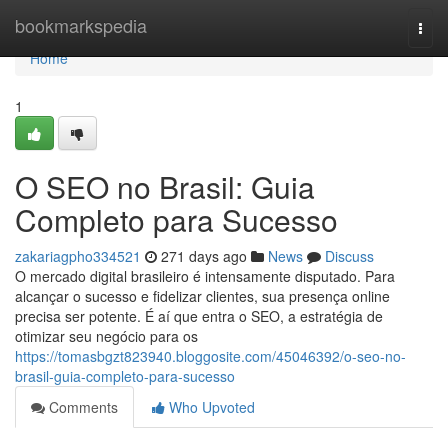
Home
bookmarkspedia
Togg
navi
Home
1
O SEO no Brasil: Guia
Completo para Sucesso
zakariagpho334521
271 days ago
News
Discuss
O mercado digital brasileiro é intensamente disputado. Para
alcançar o sucesso e fidelizar clientes, sua presença online
precisa ser potente. É aí que entra o SEO, a estratégia de
otimizar seu negócio para os
https://tomasbgzt823940.bloggosite.com/45046392/o-seo-no-
brasil-guia-completo-para-sucesso
Comments
Who Upvoted