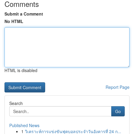
Comments
Submit a Comment
No HTML
HTML is disabled
Report Page
Search
Go
Published News
1
วิเคราะห์การแข่งขันฟุตบอลประจำวันอังคารที่ 24 ก...