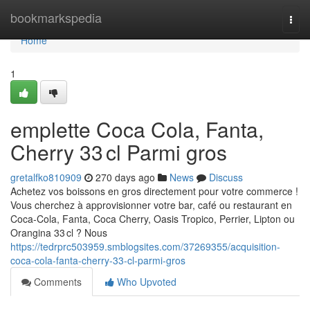
Home
bookmarkspedia
Togg
navi
Home
1
emplette Coca Cola, Fanta,
Cherry 33 cl Parmi gros
gretalfko810909
270 days ago
News
Discuss
Achetez vos boissons en gros directement pour votre commerce !
Vous cherchez à approvisionner votre bar, café ou restaurant en
Coca-Cola, Fanta, Coca Cherry, Oasis Tropico, Perrier, Lipton ou
Orangina 33 cl ? Nous
https://tedrprc503959.smblogsites.com/37269355/acquisition-
coca-cola-fanta-cherry-33-cl-parmi-gros
Comments
Who Upvoted