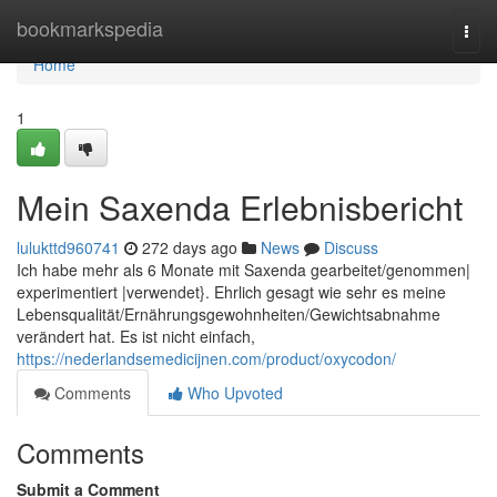
Home
bookmarkspedia
Togg
navi
Home
1
Mein Saxenda Erlebnisbericht
lulukttd960741
272 days ago
News
Discuss
Ich habe mehr als 6 Monate mit Saxenda gearbeitet/genommen|
experimentiert |verwendet}. Ehrlich gesagt wie sehr es meine
Lebensqualität/Ernährungsgewohnheiten/Gewichtsabnahme
verändert hat. Es ist nicht einfach,
https://nederlandsemedicijnen.com/product/oxycodon/
Comments
Who Upvoted
Comments
Submit a Comment