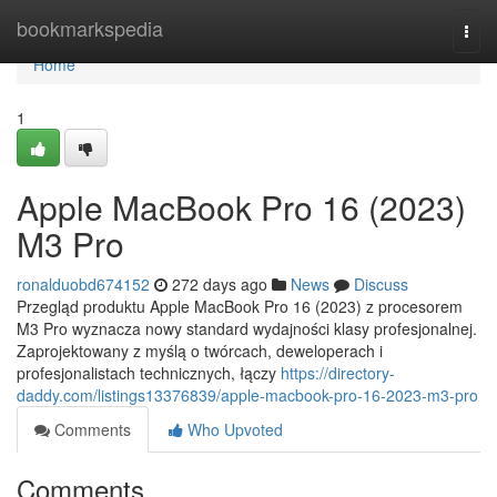
Home
bookmarkspedia
Togg
navi
Home
1
Apple MacBook Pro 16 (2023)
M3 Pro
ronalduobd674152
272 days ago
News
Discuss
Przegląd produktu Apple MacBook Pro 16 (2023) z procesorem
M3 Pro wyznacza nowy standard wydajności klasy profesjonalnej.
Zaprojektowany z myślą o twórcach, deweloperach i
profesjonalistach technicznych, łączy
https://directory-
daddy.com/listings13376839/apple-macbook-pro-16-2023-m3-pro
Comments
Who Upvoted
Comments