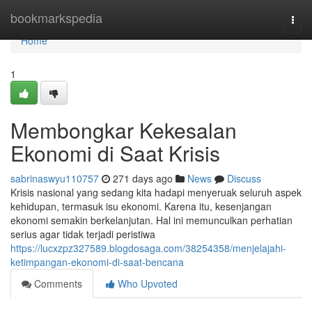
Home
bookmarkspedia
Togg
navi
Home
1
Membongkar Kekesalan
Ekonomi di Saat Krisis
sabrinaswyu110757
271 days ago
News
Discuss
Krisis nasional yang sedang kita hadapi menyeruak seluruh aspek
kehidupan, termasuk isu ekonomi. Karena itu, kesenjangan
ekonomi semakin berkelanjutan. Hal ini memunculkan perhatian
serius agar tidak terjadi peristiwa
https://lucxzpz327589.blogdosaga.com/38254358/menjelajahi-
ketimpangan-ekonomi-di-saat-bencana
Comments
Who Upvoted