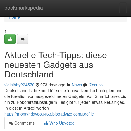
Home
bookmarkspedia
Togg
navi
Home
1
Aktuelle Tech-Tipps: diese
neuesten Gadgets aus
Deutschland
violaihby224570
273 days ago
News
Discuss
Deutschland ist bekannt für seine innovativen Technologien und
die Kreation von ausgezeichneten Gadgets. Von Smartphones bis
hin zu Roboterstaubsaugern - es gibt für jeden etwas Neuartiges.
In diesem Artikel werfen
https://montyhdxv880463.blogadvize.com/profile
Comments
Who Upvoted