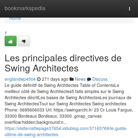
Home
bookmarkspedia
Togg
navi
Home
1
Les principales directives de
Swing Architectes
englandwp4504
271 days ago
News
Discuss
Le guide définitif de Swing Architectes Table of ContentsLe
meilleur côté de Swing Architectes5 faits simples sur le Swing
Architectes décritLes bases de Swing ArchitectesLes journaux de
Swing ArchitectesTout sur Swing Architectes Swing architectes
Phone: 0695606033 Url: https://swingarchi.fr/ 23 Cr Louis Fargue,
33300 Bordeaux Bordeaux, 33300 .gmap_canvas
overflow:hidden;background:n...
https://visitercettepage37654.vidublog.com/37165769/le-guide-
ultime-de-swing-architectes