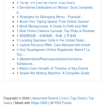
1
נתנאל נשיא: סיפורו של פורץ דרך ישראלי
1
Servidores Dedicados en México: Guía Completa
p...
1
Strategies for Managing Worry : Practical ...
1
Boost Your Typing Speed: Free Online Games!
1
Monk Backgrounds: A Guide to Faith and Skill
1
Best Online Casinos Canada: Top Picks & Reviews
1
雷电模拟器：全面指南，快速 上手游戏
1
Locating Espresso Units in the United State...
1
Joylink Percuma RM5: Cara Memperoleh Kredit
1
Vuoi Guadagnare Online Regalando Valore? La
Gui...
1
{MedizinischePharmazeutischeChemische
Substanze...
1
Maine Coon Growth: A Timeline of Key Events
1
Shade Net Making Machine: A Complete Guide
Copyright © 2026 |
Advanced Search
|
Live
|
Tag Cloud
|
Top
Users
| Made with
Kliqqi CMS
|
All RSS Feeds