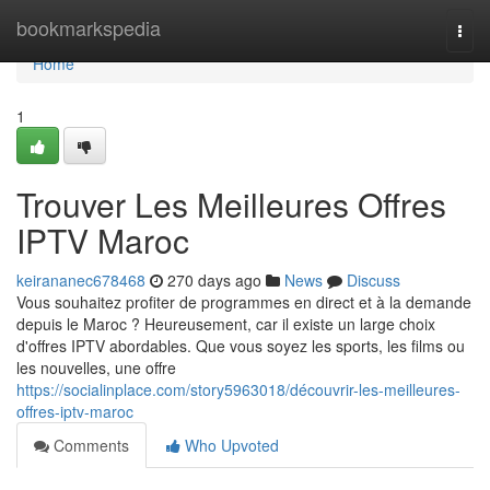
Home
bookmarkspedia
Togg
navi
Home
1
Trouver Les Meilleures Offres
IPTV Maroc
keirananec678468
270 days ago
News
Discuss
Vous souhaitez profiter de programmes en direct et à la demande
depuis le Maroc ? Heureusement, car il existe un large choix
d'offres IPTV abordables. Que vous soyez les sports, les films ou
les nouvelles, une offre
https://socialinplace.com/story5963018/découvrir-les-meilleures-
offres-iptv-maroc
Comments
Who Upvoted