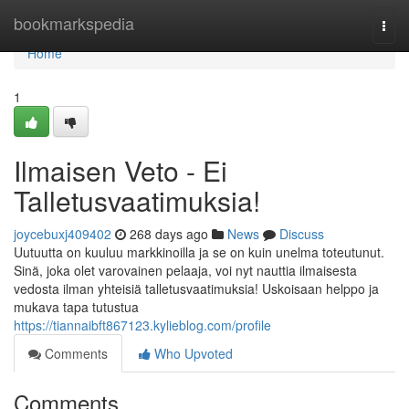
Home
bookmarkspedia
Togg
navi
Home
1
Ilmaisen Veto - Ei
Talletusvaatimuksia!
joycebuxj409402
268 days ago
News
Discuss
Uutuutta on kuuluu markkinoilla ja se on kuin unelma toteutunut.
Sinä, joka olet varovainen pelaaja, voi nyt nauttia ilmaisesta
vedosta ilman yhteisiä talletusvaatimuksia! Uskoisaan helppo ja
mukava tapa tutustua
https://tiannaibft867123.kylieblog.com/profile
Comments
Who Upvoted
Comments