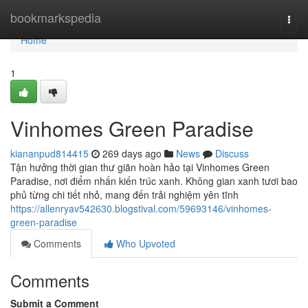
Home
bookmarkspedia
Togg
navi
Home
1
Vinhomes Green Paradise
kiananpud814415
269 days ago
News
Discuss
Tận hưởng thời gian thư giãn hoàn hảo tại Vinhomes Green
Paradise, nơi điểm nhấn kiến trúc xanh. Không gian xanh tươi bao
phủ từng chi tiết nhỏ, mang đến trải nghiệm yên tĩnh
https://allenryav542630.blogstival.com/59693146/vinhomes-
green-paradise
Comments
Who Upvoted
Comments
Submit a Comment