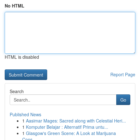
No HTML
HTML is disabled
Report Page
Search
Go
Published News
1
Aasimar Mages: Sacred along with Celestial Heri...
1
Komputer Belajar : Alternatif Prima untu...
1
Glasgow's Green Scene: A Look at Marijuana
Cons...