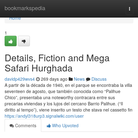
Home
bookmarkspedia
Togg
navi
Home
1
Details, Fiction and Mega
Safari Hurghada
davidp429wvs4
269 days ago
News
Discuss
A partir de la década de 1940, en el parque se encontraba la villa
seventeen de agosto, que también conocida como “Palihue
Chico”, presentaba una noteworthy contracara entre sus
precarias viviendas y los lujos del cercano Barrio Palihue. (“Il
diritto al tempo”), viene inserito un testo che stava nel cassetto fin
https://andyl318urp3.signalwiki.com/user
Comments
Who Upvoted