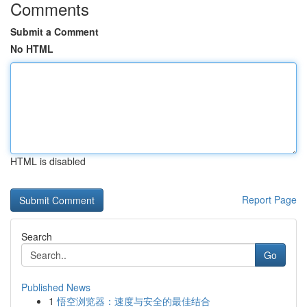
Comments
Submit a Comment
No HTML
HTML is disabled
Report Page
Search
Go
Published News
1
悟空浏览器：速度与安全的最佳结合