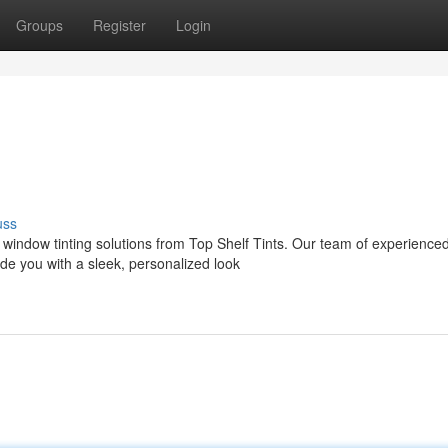
Groups
Register
Login
uss
 window tinting solutions from Top Shelf Tints. Our team of experience
ide you with a sleek, personalized look