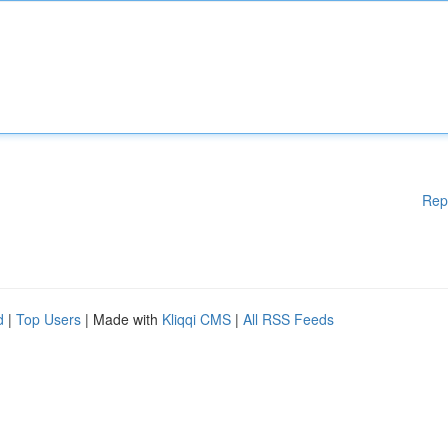
Rep
d
|
Top Users
| Made with
Kliqqi CMS
|
All RSS Feeds