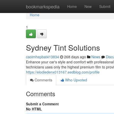
Home
bookmarkspedia
Home
New
Submit
Home
1
Sydney Tint Solutions
caoimhepbat413834
268 days ago
News
Disc
Enhance your car's style and comfort with professional
technicians uses only the highest premium film to prov
https://elodiedenx013167.eedblog.com/profile
Comments
Who Upvoted
Comments
Submit a Comment
No HTML