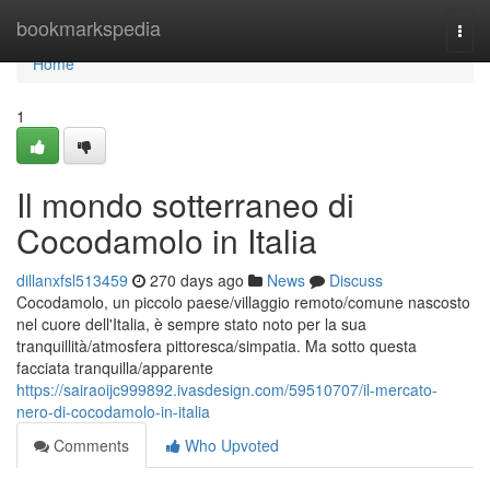
Home
bookmarkspedia
Togg
navi
Home
1
Il mondo sotterraneo di
Cocodamolo in Italia
dillanxfsl513459
270 days ago
News
Discuss
Cocodamolo, un piccolo paese/villaggio remoto/comune nascosto
nel cuore dell'Italia, è sempre stato noto per la sua
tranquillità/atmosfera pittoresca/simpatia. Ma sotto questa
facciata tranquilla/apparente
https://sairaoijc999892.ivasdesign.com/59510707/il-mercato-
nero-di-cocodamolo-in-italia
Comments
Who Upvoted