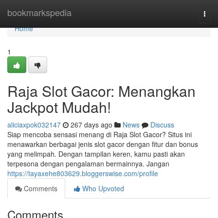
Home
bookmarkspedia
Togg
navi
Home
1
Raja Slot Gacor: Menangkan
Jackpot Mudah!
aliciaxpok032147
267 days ago
News
Discuss
Siap mencoba sensasi menang di Raja Slot Gacor? Situs ini
menawarkan berbagai jenis slot gacor dengan fitur dan bonus
yang melimpah. Dengan tampilan keren, kamu pasti akan
terpesona dengan pengalaman bermainnya. Jangan
https://tayaxehe803629.bloggerswise.com/profile
Comments
Who Upvoted
Comments