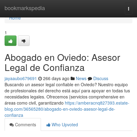
Home
bookmarkspedia
Togg
navi
Home
1
Abogado en Oviedo: Asesor
Legal de Confianza
jayaaubo679691
266 days ago
News
Discuss
Buscando un asesor legal confiable en Oviedo? Nuestro equipo
de profesionales del derecho está aquí para apoyar en todas tus
necesidades legales. Ofrecemos {servicios comprehensive en
áreas como civil, garantizando
https://amberacnq827393.estate-
blog.com/36565280/abogado-en-oviedo-asesor-legal-de-
confianza
Comments
Who Upvoted