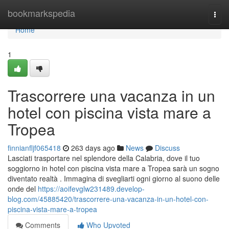
Home
bookmarkspedia
Togg
navi
Home
1
Trascorrere una vacanza in un
hotel con piscina vista mare a
Tropea
finnianfljf065418
263 days ago
News
Discuss
Lasciati trasportare nel splendore della Calabria, dove il tuo
soggiorno in hotel con piscina vista mare a Tropea sarà un sogno
diventato realtà . Immagina di svegliarti ogni giorno al suono delle
onde del
https://aoifevglw231489.develop-
blog.com/45885420/trascorrere-una-vacanza-in-un-hotel-con-
piscina-vista-mare-a-tropea
Comments
Who Upvoted