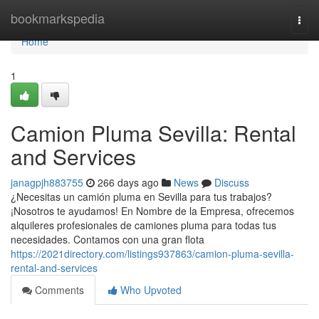
Home
bookmarkspedia
Togg
navi
Home
1
Camion Pluma Sevilla: Rental
and Services
janagpjh883755
266 days ago
News
Discuss
¿Necesitas un camión pluma en Sevilla para tus trabajos?
¡Nosotros te ayudamos! En Nombre de la Empresa, ofrecemos
alquileres profesionales de camiones pluma para todas tus
necesidades. Contamos con una gran flota
https://2021directory.com/listings937863/camion-pluma-sevilla-
rental-and-services
Comments
Who Upvoted