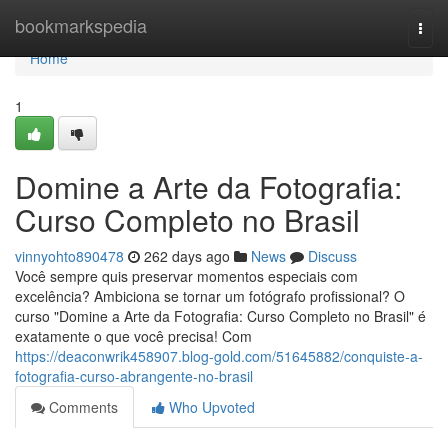
Home
bookmarkspedia
Togg
navi
Home
1
Domine a Arte da Fotografia:
Curso Completo no Brasil
vinnyohto890478
262 days ago
News
Discuss
Você sempre quis preservar momentos especiais com
excelência? Ambiciona se tornar um fotógrafo profissional? O
curso "Domine a Arte da Fotografia: Curso Completo no Brasil" é
exatamente o que você precisa! Com
https://deaconwrik458907.blog-gold.com/51645882/conquiste-a-
fotografia-curso-abrangente-no-brasil
Comments
Who Upvoted