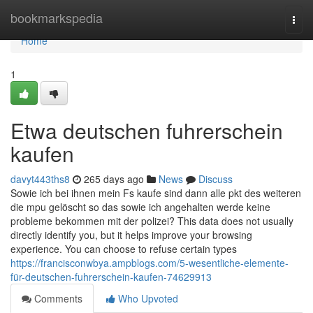
Home
bookmarkspedia
Togg
navi
Home
1
Etwa deutschen fuhrerschein
kaufen
davyt443ths8
265 days ago
News
Discuss
Sowie ich bei ihnen mein Fs kaufe sind dann alle pkt des weiteren
die mpu gelöscht so das sowie ich angehalten werde keine
probleme bekommen mit der polizei? This data does not usually
directly identify you, but it helps improve your browsing
experience. You can choose to refuse certain types
https://francisconwbya.ampblogs.com/5-wesentliche-elemente-
für-deutschen-fuhrerschein-kaufen-74629913
Comments
Who Upvoted