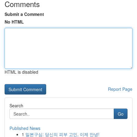
Comments
Submit a Comment
No HTML
HTML is disabled
Report Page
Search
Go
Published News
1
일본구심: 당신의 피부 고민, 이제 안녕!