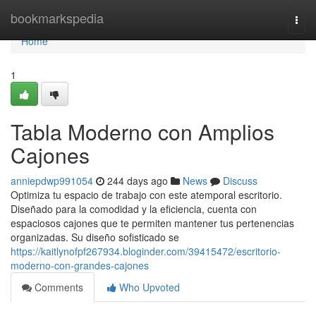
Home
bookmarkspedia
Togg
navi
Home
1
Tabla Moderno con Amplios
Cajones
anniepdwp991054
244 days ago
News
Discuss
Optimiza tu espacio de trabajo con este atemporal escritorio.
Diseñado para la comodidad y la eficiencia, cuenta con
espaciosos cajones que te permiten mantener tus pertenencias
organizadas. Su diseño sofisticado se
https://kaitlynofpf267934.bloginder.com/39415472/escritorio-
moderno-con-grandes-cajones
Comments
Who Upvoted