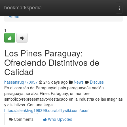
Home
bookmarkspedia
Togg
navi
Home
1
Los Pines Paraguay:
Ofreciendo Distintivos de
Calidad
hassaniruq770957
245 days ago
News
Discuss
En el corazón de Paraguay/el país paraguayo/la nación
paraguaya, se alza Pines Paraguay, un nombre
simbólico/representativo/destacado en la industria de las insignias
y distintivos. Con una larga
https://allenkhvg199399.ourabilitywiki.com/user
Comments
Who Upvoted