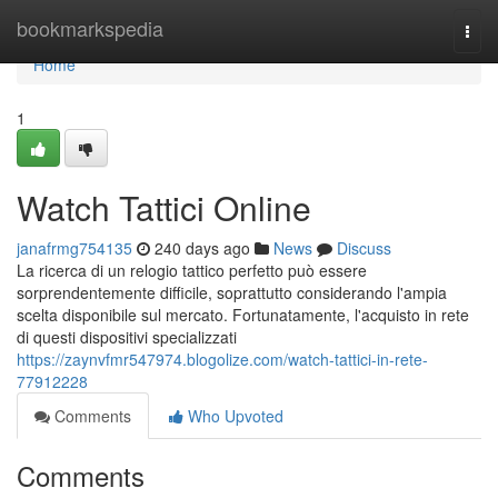
Home
bookmarkspedia
Togg
navi
Home
1
Watch Tattici Online
janafrmg754135
240 days ago
News
Discuss
La ricerca di un relogio tattico perfetto può essere
sorprendentemente difficile, soprattutto considerando l'ampia
scelta disponibile sul mercato. Fortunatamente, l'acquisto in rete
di questi dispositivi specializzati
https://zaynvfmr547974.blogolize.com/watch-tattici-in-rete-
77912228
Comments
Who Upvoted
Comments