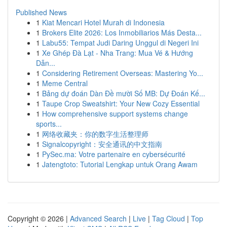
Published News
1
Kiat Mencari Hotel Murah di Indonesia
1
Brokers Elite 2026: Los Inmobiliarios Más Desta...
1
Labu55: Tempat Judi Daring Unggul di Negeri Ini
1
Xe Ghép Đà Lạt - Nha Trang: Mua Vé & Hướng
Dẫn...
1
Considering Retirement Overseas: Mastering Yo...
1
Meme Central
1
Bảng dự đoán Dàn Đề mười Số MB: Dự Đoán Kế...
1
Taupe Crop Sweatshirt: Your New Cozy Essential
1
How comprehensive support systems change
sports...
1
网络收藏夹：你的数字生活整理师
1
Signalcopyright：安全通讯的中文指南
1
PySec.ma: Votre partenaire en cybersécurité
1
Jatengtoto: Tutorial Lengkap untuk Orang Awam
Copyright © 2026 |
Advanced Search
|
Live
|
Tag Cloud
|
Top