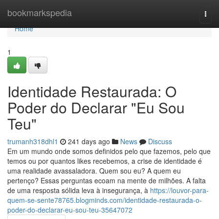
Home
bookmarkspedia
Togg
navi
Home
1
Identidade Restaurada: O
Poder do Declarar "Eu Sou
Teu"
trumanh318dhl1
241 days ago
News
Discuss
Em um mundo onde somos definidos pelo que fazemos, pelo que
temos ou por quantos likes recebemos, a crise de identidade é
uma realidade avassaladora. Quem sou eu? A quem eu
pertenço? Essas perguntas ecoam na mente de milhões. A falta
de uma resposta sólida leva à insegurança, à
https://louvor-para-
quem-se-sente78765.blogminds.com/identidade-restaurada-o-
poder-do-declarar-eu-sou-teu-35647072