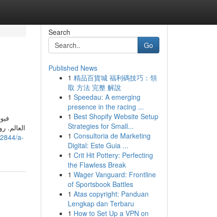
Search
Go
Published News
1
精品百貨城 福利碼技巧：領
取 方法 完整 解說
1
Speedau: A emerging
presence in the racing ...
1
Best Shopify Website Setup
فيو
Strategies for Small...
العالم. رو
1
Consultoria de Marketing
2844/a-
Digital: Este Guia ...
1
Crit Hit Pottery: Perfecting
the Flawless Break
1
Wager Vanguard: Frontline
of Sportsbook Battles
1
Atas copyright: Panduan
Lengkap dan Terbaru
1
How to Set Up a VPN on