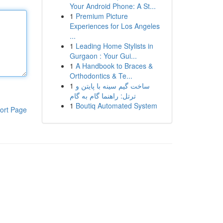
Your Android Phone: A St...
1
Premium Picture
Experiences for Los Angeles
...
1
Leading Home Stylists in
Gurgaon : Your Gui...
1
A Handbook to Braces &
Orthodontics & Te...
1
ساخت گیم سینه با پایتن و
ترتل: راهنما گام به گام
1
Boutiq Automated System
ort Page