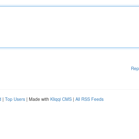
Rep
d
|
Top Users
| Made with
Kliqqi CMS
|
All RSS Feeds