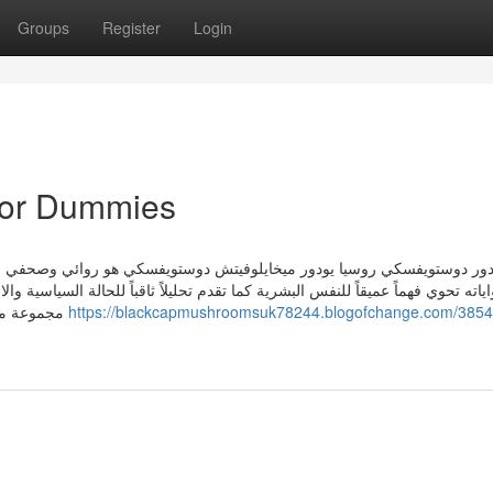
Groups
Register
Login
for Dummies
دور دوستويفسكي روسيا يودور ميخايلوفيتش دوستويفسكي هو روائي وصحفي و
اياته تحوي فهماً عميقاً للنفس البشرية كما تقدم تحليلاً ثاقباً للحالة السياسية
مجموعة متنوعة من المواضيع الفلسفية والدينية. أشتهر الكاتب الروسي
https://blackcapmushroomsuk78244.blogofchange.com/3854