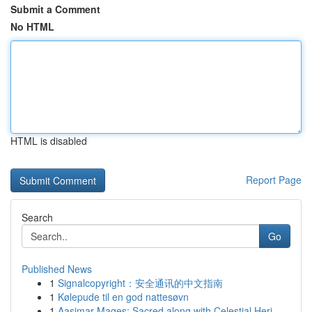
Submit a Comment
No HTML
HTML is disabled
Report Page
Search
Go
Published News
1
Signalcopyright：安全通讯的中文指南
1
Kølepude til en god nattesøvn
1
Aasimar Mages: Sacred along with Celestial Heri...