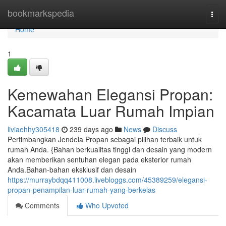
Home
bookmarkspedia
Togg
navi
Home
1
Kemewahan Elegansi Propan:
Kacamata Luar Rumah Impian
liviaehhy305418
239 days ago
News
Discuss
Pertimbangkan Jendela Propan sebagai pilihan terbaik untuk
rumah Anda. {Bahan berkualitas tinggi dan desain yang modern
akan memberikan sentuhan elegan pada eksterior rumah
Anda.Bahan-bahan eksklusif dan desain
https://murraybdqq411008.livebloggs.com/45389259/elegansi-
propan-penampilan-luar-rumah-yang-berkelas
Comments
Who Upvoted