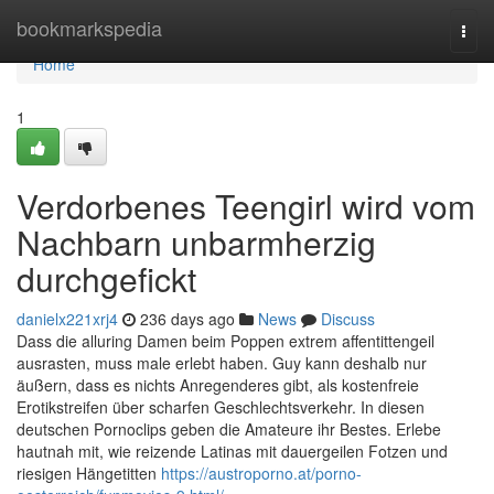
Home
bookmarkspedia
Togg
navi
Home
1
Verdorbenes Teengirl wird vom
Nachbarn unbarmherzig
durchgefickt
danielx221xrj4
236 days ago
News
Discuss
Dass die alluring Damen beim Poppen extrem affentittengeil
ausrasten, muss male erlebt haben. Guy kann deshalb nur
äußern, dass es nichts Anregenderes gibt, als kostenfreie
Erotikstreifen über scharfen Geschlechtsverkehr. In diesen
deutschen Pornoclips geben die Amateure ihr Bestes. Erlebe
hautnah mit, wie reizende Latinas mit dauergeilen Fotzen und
riesigen Hängetitten
https://austroporno.at/porno-