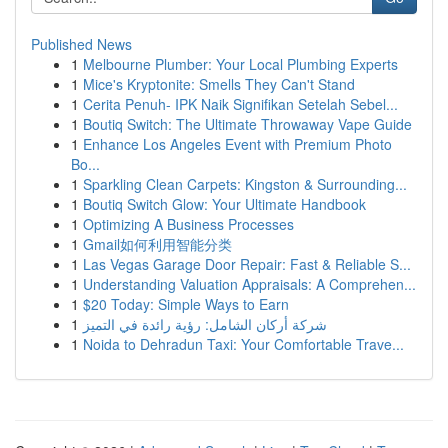
Published News
1
Melbourne Plumber: Your Local Plumbing Experts
1
Mice's Kryptonite: Smells They Can't Stand
1
Cerita Penuh- IPK Naik Signifikan Setelah Sebel...
1
Boutiq Switch: The Ultimate Throwaway Vape Guide
1
Enhance Los Angeles Event with Premium Photo
Bo...
1
Sparkling Clean Carpets: Kingston & Surrounding...
1
Boutiq Switch Glow: Your Ultimate Handbook
1
Optimizing A Business Processes
1
Gmail如何利用智能分类
1
Las Vegas Garage Door Repair: Fast & Reliable S...
1
Understanding Valuation Appraisals: A Comprehen...
1
$20 Today: Simple Ways to Earn
1
شركة أركان الشامل: رؤية رائدة في التميز
1
Noida to Dehradun Taxi: Your Comfortable Trave...