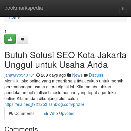
Home
bookmarkspedia
Togg
navi
Home
1
Butuh Solusi SEO Kota Jakarta
Unggul untuk Usaha Anda
janawrvb540781
209 days ago
News
Discuss
Memiliki toko online yang menarik saja tidak cukup untuk meraih
perkembangan usaha di era digital ini. Kita membutuhkan
pendekatan optimalisasi mesin pencari yang tepat agar toko
online Kita mudah dikunjungi oleh calon
https://elainedjjt921253.ssnblog.com/profile
Comments
Who Upvoted
Comments