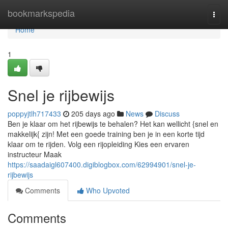
Home
bookmarkspedia
Togg
navi
Home
1
Snel je rijbewijs
poppyjtlh717433
205 days ago
News
Discuss
Ben je klaar om het rijbewijs te behalen? Het kan wellicht {snel en
makkelijk{ zijn! Met een goede training ben je in een korte tijd
klaar om te rijden. Volg een rijopleiding Kies een ervaren
instructeur Maak
https://saadaigl607400.digiblogbox.com/62994901/snel-je-
rijbewijs
Comments
Who Upvoted
Comments