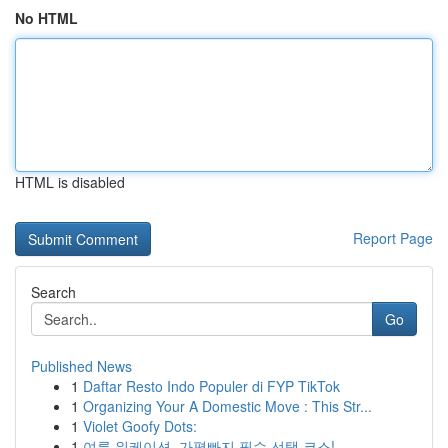
No HTML
HTML is disabled
Report Page
Search
Go
Published News
1
Daftar Resto Indo Populer di FYP TikTok
1
Organizing Your A Domestic Move : This Str...
1
Violet Goofy Dots:
1
여름 워케이션, 가평빠지 필수 선택 코스!