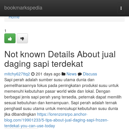
Home
bookmarkspedia
Togg
navi
Home
1
Not known Details About jual
daging sapi terdekat
mitchy627ttq2
201 days ago
News
Discuss
Sapi perah adalah sumber susu utama dunia dan
pemeliharaannya fokus pada peningkatan produksi susu untuk
memenuhi kebutuhan pasar world wide dan lokal. Dengan
berbagai jenis sapi perah yang tersedia, peternak dapat memilih
sesuai kebutuhan dan kemampuan. Sapi perah adalah ternak
penghasil susu utama untuk mencukupi kebutuhan susu dunia
jika dibandingkan
https://lorenzorsrpo.anchor-
blog.com/19901233/5-tips-about-jual-daging-sapi-frozen-
terdekat-you-can-use-today