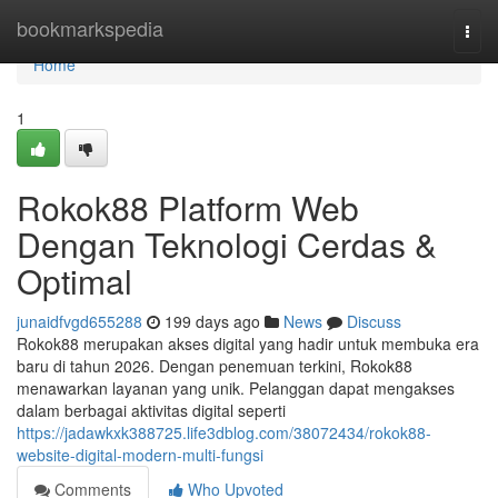
Home
bookmarkspedia
Togg
navi
Home
1
Rokok88 Platform Web
Dengan Teknologi Cerdas &
Optimal
junaidfvgd655288
199 days ago
News
Discuss
Rokok88 merupakan akses digital yang hadir untuk membuka era
baru di tahun 2026. Dengan penemuan terkini, Rokok88
menawarkan layanan yang unik. Pelanggan dapat mengakses
dalam berbagai aktivitas digital seperti
https://jadawkxk388725.life3dblog.com/38072434/rokok88-
website-digital-modern-multi-fungsi
Comments
Who Upvoted