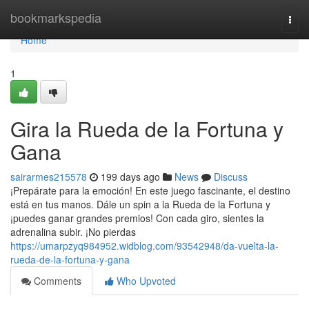
Home
bookmarkspedia
Togg
navi
Home
1
Gira la Rueda de la Fortuna y
Gana
sairarmes215578
199 days ago
News
Discuss
¡Prepárate para la emoción! En este juego fascinante, el destino
está en tus manos. Dále un spin a la Rueda de la Fortuna y
¡puedes ganar grandes premios! Con cada giro, sientes la
adrenalina subir. ¡No pierdas
https://umarpzyq984952.widblog.com/93542948/da-vuelta-la-
rueda-de-la-fortuna-y-gana
Comments
Who Upvoted