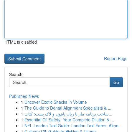
HTML is disabled
Report Page
Search
Go
Published News
1
Uncover Exotic Snacks In Volume
1
The Guide to Dental Alignment Specialists & ...
1
ساخت برنامه مار با زبان پایتون و لاک پشت: کتاب...
1
Essential Oil Safety: Your Complete Dilution & ...
1
NFL London Taxi Guide: London Taxi Fares, Airpo...
1
Culinary Oil: Guide to Picking & Usage