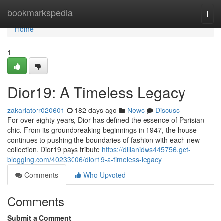
Home
bookmarkspedia
Togg
navi
Home
1
Dior19: A Timeless Legacy
zakariatorr020601
182 days ago
News
Discuss
For over eighty years, Dior has defined the essence of Parisian
chic. From its groundbreaking beginnings in 1947, the house
continues to pushing the boundaries of fashion with each new
collection. Dior19 pays tribute
https://dillanidws445756.get-
blogging.com/40233006/dior19-a-timeless-legacy
Comments
Who Upvoted
Comments
Submit a Comment