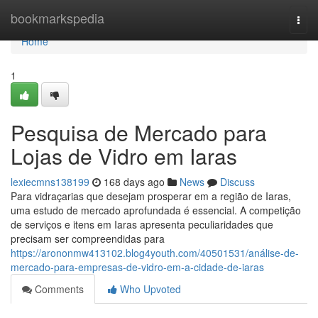
Home
bookmarkspedia
Togg
navi
Home
1
Pesquisa de Mercado para
Lojas de Vidro em Iaras
lexiecmns138199
168 days ago
News
Discuss
Para vidraçarias que desejam prosperar em a região de Iaras,
uma estudo de mercado aprofundada é essencial. A competição
de serviços e itens em Iaras apresenta peculiaridades que
precisam ser compreendidas para
https://arononmw413102.blog4youth.com/40501531/análise-de-
mercado-para-empresas-de-vidro-em-a-cidade-de-iaras
Comments
Who Upvoted