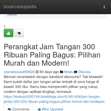
Home
bookmarkspedia
Togg
navi
Home
1
Perangkat Jam Tangan 300
Ribuan Paling Bagus: Pilihan
Murah dan Modern!
zaynabouav459526
90 days ago
News
Discuss
Mencari smartwatch dengan banderol ekonomis? Tak khawatir!
Kami sudah daftar jam tangan pintar terbaik di zona harga di
bawah 300 ribu. Kamu bisa memperoleh pilihan yang cukup
modern dengan aplikasi lengkap, termasuk
https://lexiecjzh550749.link4blogs.com/61901436/jam-tangan-
pintar-300-000-ribuan-paling-bagus-pilihan-hemat-dan-terdepan
Comments
Who Upvoted