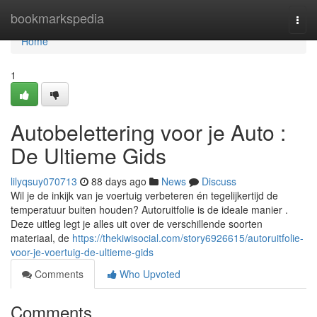
Home
bookmarkspedia
Togg
navi
Home
1
Autobelettering voor je Auto :
De Ultieme Gids
lilyqsuy070713
88 days ago
News
Discuss
Wil je de inkijk van je voertuig verbeteren én tegelijkertijd de
temperatuur buiten houden? Autoruitfolie is de ideale manier .
Deze uitleg legt je alles uit over de verschillende soorten
materiaal, de
https://thekiwisocial.com/story6926615/autoruitfolie-
voor-je-voertuig-de-ultieme-gids
Comments
Who Upvoted
Comments