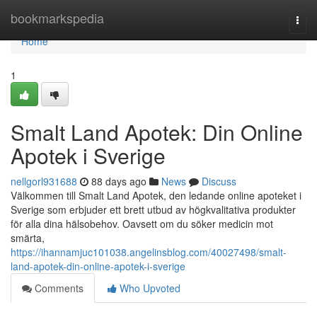
Home
bookmarkspedia
Togg
navi
Home
1
Smalt Land Apotek: Din Online
Apotek i Sverige
nellgorl931688
88 days ago
News
Discuss
Välkommen till Smalt Land Apotek, den ledande online apoteket i
Sverige som erbjuder ett brett utbud av högkvalitativa produkter
för alla dina hälsobehov. Oavsett om du söker medicin mot
smärta,
https://ihannamjuc101038.angelinsblog.com/40027498/smalt-
land-apotek-din-online-apotek-i-sverige
Comments
Who Upvoted